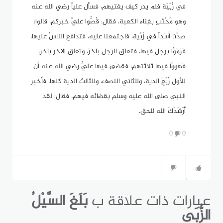
في زُبْيَة فلم يدر كيف يفتيهم، فسأل علياً رضي الله عنه
وهو مُحْتَبٍ بفِناء الكعبة، فقال: قُصُّوا عليَّ خبركم، قالوا:
صِدْنا أَسَداً في زُبْية، فاجتمعنا عليه، فتدافع الناسُ عليها،
فَرَمَوُا برجل فيها، فتعلق الرجل بآخَرَ، وتعلق الآخر بآخر،
فَهَووْا فيها ثلاثتهم، فقضَى فيها عليٌّ رضي الله عنه أن
للأول رُبُعَ الدية، وللثاني النصف، وللثالث الدية كلها، فأخبر
النبي صلى الله عليه وسلم بقضائه فيهم، فقال: لقد
أَرْشَدَكَ الله للحق.
0
0
عبارات ذات علاقة ب
بَلَغَ السَّيْلُ
الزُّبَى