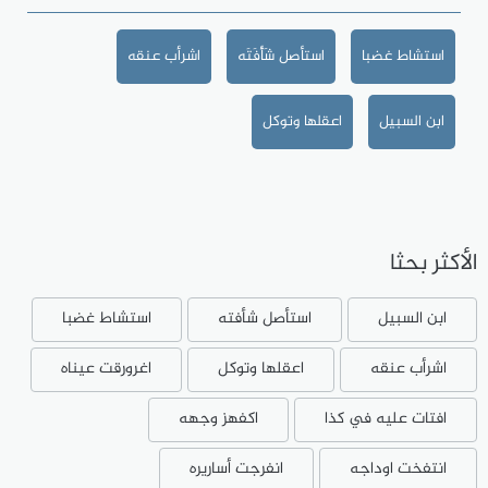
استشاط غضبا
استأصل شَأْفَتَه
اشرأب عنقه
ابن السبيل
اعقلها وتوكل
الأكثر بحثا
ابن السبيل
استأصل شأفته
استشاط غضبا
اشرأب عنقه
اعقلها وتوكل
اغرورقت عيناه
افتات عليه في كذا
اكفهز وجهه
انتفخت اوداجه
انفرجت أساريره