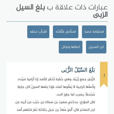
عبارات ذات علاقة ب
بلغ السيل
الزبى
استشاط غضبا
استأصل شَأْفَتَه
اشرأب عنقه
ابن السبيل
اعقلها وتوكل
بَلَغَ السَّيْلُ الزُّبَى
1.
الزُّبَى جمع زُبْيَة. وهي حُفْرة تُحْفَر للأسد إذا أرادوا صَيْده،
وأصلُها الرابية لا يَعْلُوها الماء، فإذا بلغها السيلُ كان جارفا
مُجْحفاً. يضرب لما جاوز الحد.
قال المؤرج: حدثني سعيد بن سماك بن حَرْب عن أبيه عن
ابن النعتنر قال: أُتِيَ مُعاذُ بن جبل بثلاثة نَفَر فتلهم أسد