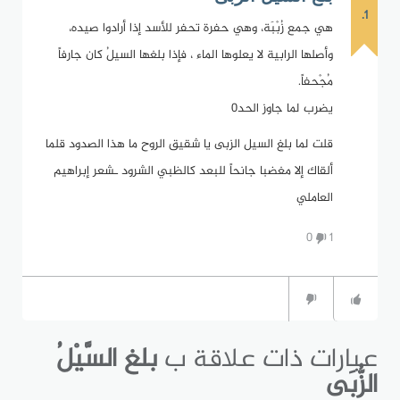
1.
هي جمع زُبْبَة، وهي حفرة تحفر للأسد إذا أرادوا صيده،
وأصلها الرابية لا يعلوها الماء ، فإذا بلغها السيلُ كان جارفاً
مُجْحفاً.
يضرب لما جاوز الحد٠
قلت لما بلغ السيل الزبى يا شقيق الروح ما هذا الصدود قلما
ألقاك إلا مغضبا جانحاً للبعد كالظبي الشرود ـشعر إبراهيم
العاملي
0
1
عبارات ذات علاقة ب
بلغ السَّيْلُ
الزُّبَى