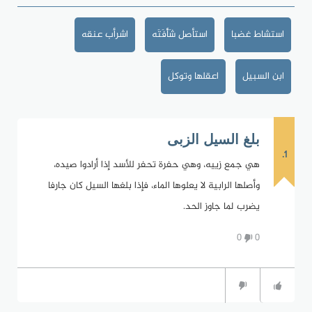
استشاط غضبا
استأصل شَأْفَتَه
اشرأب عنقه
ابن السبيل
اعقلها وتوكل
بلغ السيل الزبى
1.
هي جمع زييه، وهي حفرة تحفر للأسد إذا أرادوا صيده،
وأصلها الرابية لا يعلوها الماء، فإذا بلغها السيل كان جارفا
يضرب لما جاوز الحد.
0
0