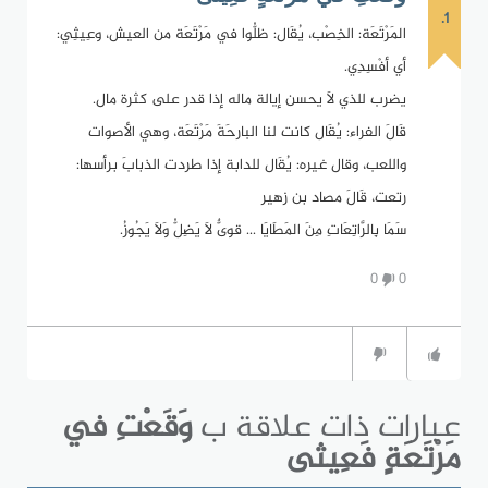
1.
المَرْتَعَة: الخِصْب، يُقَال: ظلُّوا في مَرْتَعَة من العيش، وعِيثِي:
أي أفْسِدِي.
يضرب للذي لاَ يحسن إيالة ماله إذا قدر على كثرة مال.
قَالَ الفراء: يُقَال كانت لنا البارحَةَ مَرْتَعَة، وهي الأصوات
واللعب، وقال غيره: يُقَال للدابة إذا طردت الذبابَ برأسها:
رتعت، قَالَ مصاد بن زهير
سَمَا بِالرَّاتِعَاتِ مِنَ المَطَايَا ... قوىٌّ لاَ يَضِلُّ وَلاَ يَجُوزُ.
0
0
عبارات ذات علاقة ب
وَقَعْتِ في
مَرْتَعَةٍ فَعِيثى