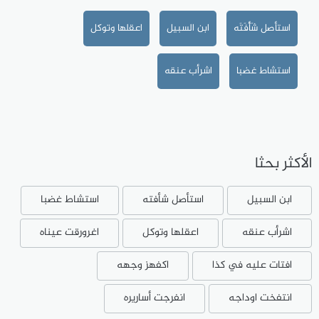
استأصل شَأْفَتَه
ابن السبيل
اعقلها وتوكل
استشاط غضبا
اشرأب عنقه
الأكثر بحثا
ابن السبيل
استأصل شأفته
استشاط غضبا
اشرأب عنقه
اعقلها وتوكل
اغرورقت عيناه
افتات عليه في كذا
اكفهز وجهه
انتفخت اوداجه
انفرجت أساريره