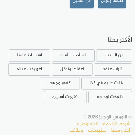
اعقلها وتوكل
ابن السبيل
الأكثر بحثا
ابن السبيل
استأصل شأفته
استشاط غضبا
اشرأب عنقه
اعقلها وتوكل
اغرورقت عيناه
افتات عليه في كذا
اكفهز وجهه
انتفخت اوداجه
انفرجت أساريره
©
قاومس الوجيز 2026
®
شروط الخدمة
الخصوصية
أعلن معنا
تطبيقات
وظائف