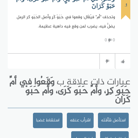
1.
حَبَوْ كَرَانَ
وتحذف "أم" فيُقَال: وقعوا في حَبَوْ كَرٍ وأصل الحَبَو كر الرمل
يضلُّ فيه، يضرب لمن وقع فيه داهية عظيمة.
0
0
عبارات ذات علاقة ب
وَقَعُوا في أمِّ
حَبَو كِرٍ، وأمِّ حَبَو كَرَى، وأم حَبَوْ
كَرَانَ
استأصل شَأْفَتَه
اشرأب عنقه
استشاط غضبا