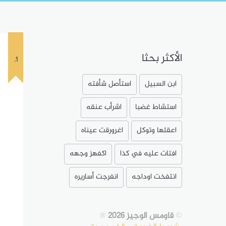
الأكثر بحثا
1.
ابن السبيل
استأصل شأفته
استشاط غضبا
اشرأب عنقه
اعقلها وتوكل
اغرورقت عيناه
افتات عليه في كذا
اكفهز وجهه
انتفخت اوداجه
انفرجت أساريره
©
قاومس الوجيز 2026
®