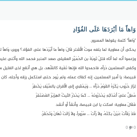
وَاهاً مَا أبْرَدَهَا عَلَى الفُؤَادِ
"وَاهاً" كلمة يقولها المسرور.
يحكى أن معاوية لما بلغه موتُ الأشتر قَالَ: واهاً ما أبْرَدَها على الفؤاد؟ وروى: وَاهاً ل
وزعموا أنه لما أتاه قتلُ تَوبَةَ بن الحُمَيِّرِ العقيلى صعد المنبر فحمد الله وأثنى عليه 
وكفى المسلمين دَرأه، فاحمدوا الله فإنها نَغَية كالشَّهد، بل هي أَنقع لذى الغليل من ا
قبيصة: يا أمير المسلمين، إنه كفاك عمله، ولم يُودِ حتى استكمل رزقه وأجله، كان والله 
لِزَاز حُرُوب يَكْرَهُ القَوْمُ دَرْأه ... وَيَمْشِي إلى الأقرانِ بِالسَّيْفِ يَخْطِرُ
مُطِلٌّ عَلَى أعْدَائِهِ يَحْذَرُونَهُ ... كَمَا يَحْذَرُ اللّيثُ الهِزَبْرُ الغَضَنْفَرُ
فَقَالَ معاوية: اسكت يا ابن قبيصة، وأنشأ أو أنشد
فَلاَ رَقَأَتْ عَيْنٌ بكَتْهُ، ولاَ رَأَتْ ... سُرُوراً، ولاَ زَالَتْ تُهَانُ وَتَحْقَرُ.
0
0