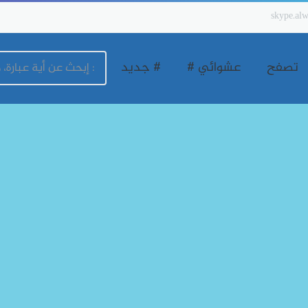
skype.alw
تصفح
عشوائي #
# جديد