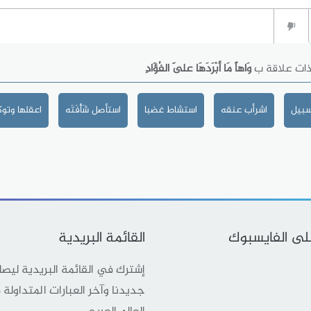
ذات علاقة ب
وَاهاً مَا أبْرَدَهَا عَلَى الفُؤَادِ
سبيل
اشرأب عنقه
استشاط غضبا
استأصل شَأْفَتَه
اعقلها وتو
على الفايسبوك
القائمة البريدية
إشترك في القائمة البريدية ليص
جديدنا وآخر العبارات المتداولة