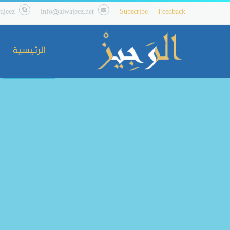
ajeez
info@alwajeez.net
Subscribe
Feedback
الرئيسية