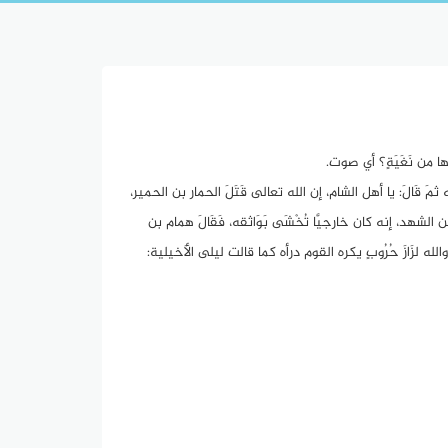
ها من نَغَيَةٍ؟ أي صوت.
ثمَ قَالَ: يا أهل الشام، إن الله تعالى قَتَلَ الحمار بن الحمير،
لشهد، إنه كان خارجيَّا تُخْشَى بَوَاثقه، فَقَالَ همام بن
لزَازَ حُرُوبٍ يكره القوم درأه كما قالت ليلى الأَخيلية: