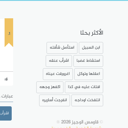
الأكثر بحثا
1.
ابن السبيل
استأصل شأفته
استشاط غضبا
اشرأب عنقه
اعقلها وتوكل
اغرورقت عيناه
افتات عليه في كذا
اكفهز وجهه
عبارات 
انتفخت اوداجه
انفرجت أساريره
اشرأب
©
قاومس الوجيز 2026
®