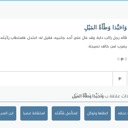
وَاحَبَّذا وَطْأةُ المَيْلِ
قَالَه رجل راكب دابة، وقد مال على أحد جانبيه، فقيل له: اعتدل، فاستطاب رِكْبَتَه
يضرب لمن خالف نصيحة.
0
0
ذات علاقة ب
وَاحَبَّذا وَطْأةُ المَيْلِ
 عنقه
اعقلها وتوكل
استأصل شَأْفَتَه
استشاط غضبا
ابن السب