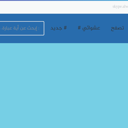
skype.alw
تصفح
عشوائي #
# جديد