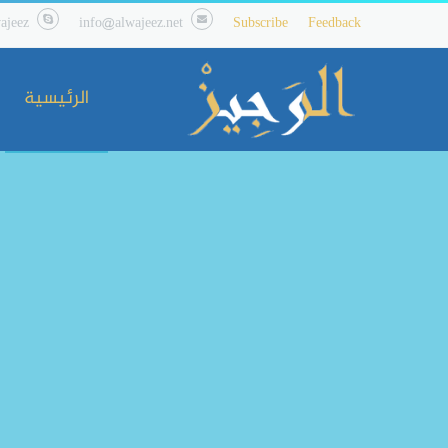
ajeez
info@alwajeez.net
Subscribe
Feedback
الرئيسية