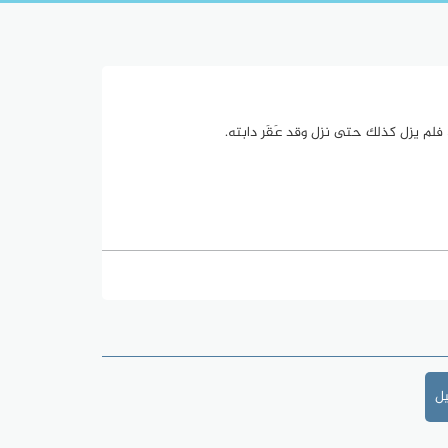
، فلم يزل كذلك حتى نزل وقد عَقَر دابته.
يل