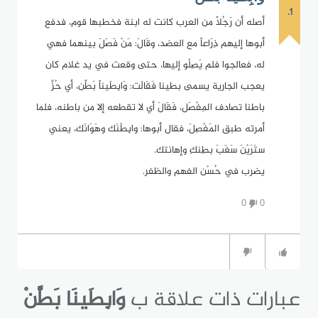
1.
أصله أن رَجُلاً من العرب كانت له ابنة فخطبها قوم، فدفع
أبوها إليهم ذِرَاعاً مع العضد، وقَالَ: مَنْ فَصَلَ بينهما فهي
له، فعالجوا فلم يَصِلُو إليها، حتى وقعت في يد غلام كان
يعجب الجارية يسمى بطينا فَقَالَت: وَابِطَيناً بَطِّن، أي حُزَّ
باطنا تصادف المِفْصَل، فَقَالَ أي لا تقطعه إلا من باطنه، فلما
أمرته طبق المَفْصِلَ، فقال أبوها: وابِطْنَك وهَوَانَك، يعني
ستَرَيْنَ سَغَبَ بطِنكِ وإهانتك.
يضرب في حُسْن الفهم والظفر.
0
0
عبارات ذات علاقة ب
وَابِطَينَا بَطَّنْ