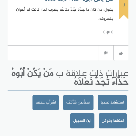
1.
يقول: من كان ذا جِدَة جَادَ متاعُه يضرب لمن كانت له أعوان
ينصرونه.
0
0
عبارات ذات علاقة ب
مَنْ يَكُنْ أبُوهُ
حَذَّاءً تُجَدُّ نَعْلاَهُ
استشاط غضبا
استأصل شَأْفَتَه
اشرأب عنقه
اعقلها وتوكل
ابن السبيل