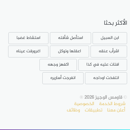
الأكثر بحثا
ابن السبيل
استأصل شأفته
استشاط غضبا
اشرأب عنقه
اعقلها وتوكل
اغرورقت عيناه
افتات عليه في كذا
اكفهز وجهه
انتفخت اوداجه
انفرجت أساريره
©
قاومس الوجيز 2026
®
شروط الخدمة
الخصوصية
أعلن معنا
تطبيقات
وظائف