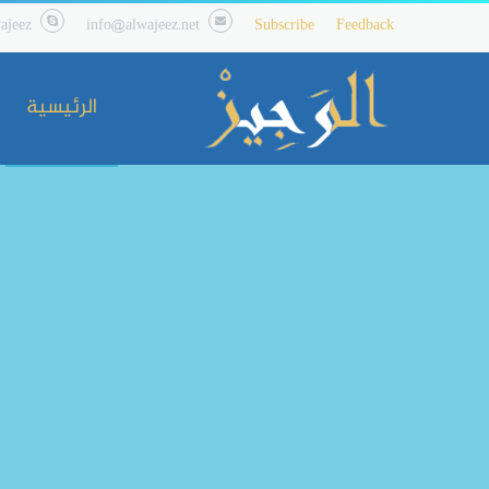
ajeez
info@alwajeez.net
Subscribe
Feedback
الرئيسية