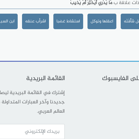
ذات علاقة ب
مَا يَدْرِي أَيُخْثِرُ أَمْ يُذيِبُ
شَأْفَتَه
اعقلها وتوكل
استشاط غضبا
اشرأب عنقه
ابن السب
على الفايسبوك
القائمة البريدية
إشترك في القائمة البريدية ليص
جديدنا وآخر العبارات المتداولة
العالم العربي.