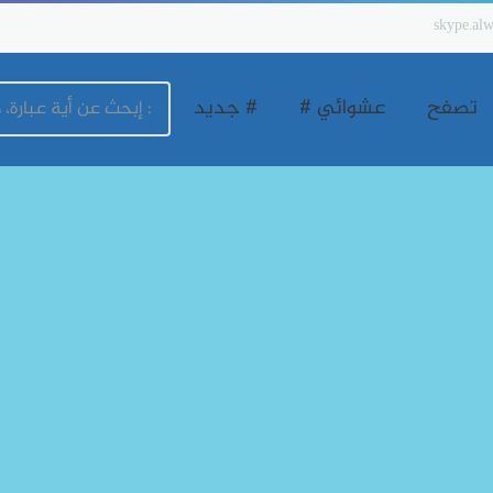
skype.alw
تصفح
عشوائي #
# جديد