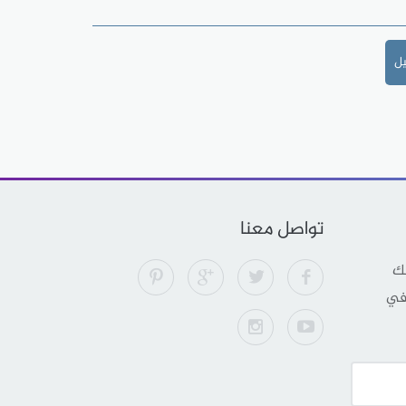
يل
تواصل معنا
لك
 في