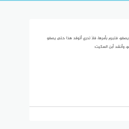
اَ يصفو، فتبرم بأمرها، فلاَ تدري أتوقد هذا حتى يصفو
و، وأنشد أبن السكيت: