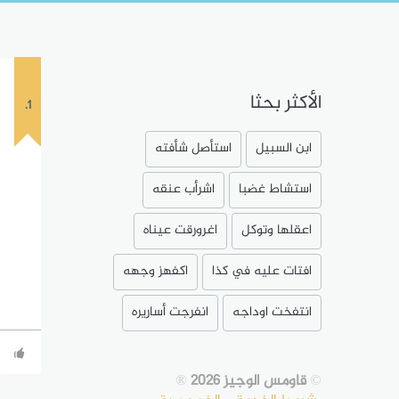
الأكثر بحثا
1.
ابن السبيل
استأصل شأفته
استشاط غضبا
اشرأب عنقه
اعقلها وتوكل
اغرورقت عيناه
افتات عليه في كذا
اكفهز وجهه
انتفخت اوداجه
انفرجت أساريره
©
قاومس الوجيز 2026
®