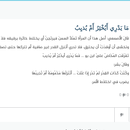
مَا يَدْرِي أَيُخْثِرُ أَمْ يُذيِبُ
قَالَ الأَصمعي: أصل هذا أن المرأة تَسْلأ السمنَ فيرتَجِنُ أي يختلط خائرة برقيقه فل
وتخشى أن أوقدَتْ أن يحترق، فلا تدري أتنزل القدر غير صافية أم تتركها حتى تصف
تَفَرّقَتِ المُخَاضُ عَلَى ابنِ بو ... فَمَا يَدْرِى أيخُثِرُ أمْ يُذيبُ
وقَالَ بشر:
وكُنْتُ كَذَاتِ القِدْرِ لَمْ تَدْرِ إذَا غَلَتْ ... أتُنْزِلُهَا مَذْمُومَةً أمْ تُذِيبُهَا
يضرب في اختلاَط الأمر.
0
0