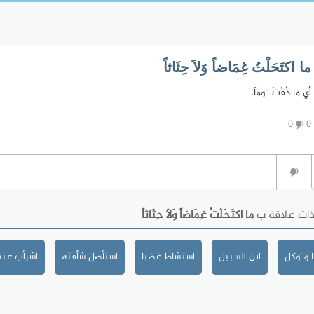
ما اكتَحَلْتُ غِمَاضاً وَلاَ حِثَاثاً
أي ما ذُقْتُ نوماً.
0
0
ذات علاقة ب
ما اكتَحَلْتُ غِمَاضاً وَلاَ حِثَاثاً
 وتوكل
ابن السبيل
استشاط غضبا
استأصل شَأْفَتَه
اشرأب عنق