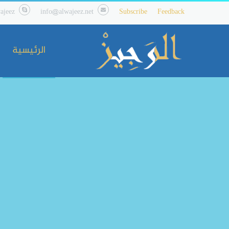
ajeez
info@alwajeez.net
Subscribe
Feedback
الرئيسية