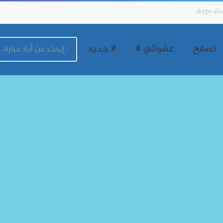
skype.alw
تصفح
عشوائي #
# جديد