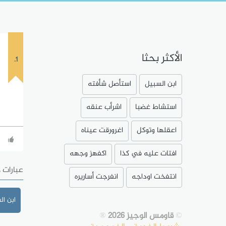
الأكثر بحثا
1.
ابن السبيل
استأصل شأفته
استشاط غضبا
اشرأب عنقه
اعقلها وتوكل
اغرورقت عيناه
افتات عليه في كذا
اكفهز وجهه
عبارات 
انتفخت اوداجه
انفرجت أساريره
ابن ال
©
قاومس الوجيز 2026
®