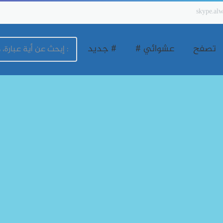
skype.alw
تصفح
عشوائي #
# جديد