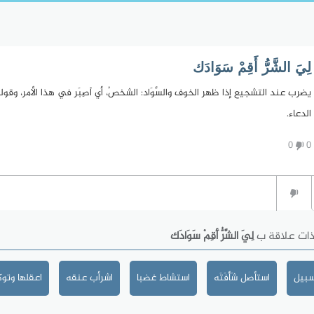
لِيَ الشَّرُّ أَقِمْ سَوَادَك
يضرب عند التشجيع إذا ظهر الخوف والسَّوَاد: الشخصُ، أي اْصِبَر في هذا الأمر، وقوله "
الدعاء.
0
0
ذات علاقة ب
لِيَ الشَّرُّ أَقِمْ سَوَادَك
سبيل
استأصل شَأْفَتَه
استشاط غضبا
اشرأب عنقه
اعقلها وتو