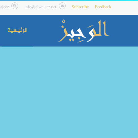
ajeez
info@alwajeez.net
Subscribe
Feedback
الرئيسية