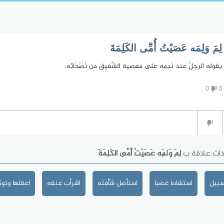
لِمَ وَلِمَه عَصَيْتُ أُمِّى الكَلِمَةَ
يقوله الرجلُ عند نَدِمِه على معصية الشَّفيق من نُصَحَائِه.
0
0
ذات علاقة ب
لِمَ وَلِمَه عَصَيْتُ أُمِّى الكَلِمَةَ
سبيل
استشاط غضبا
استأصل شَأْفَتَه
اشرأب عنقه
اعقلها وتو