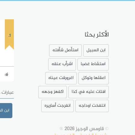
الأكثر بحثا
1.
ابن السبيل
استأصل شأفته
استشاط غضبا
اشرأب عنقه
اعقلها وتوكل
اغرورقت عيناه
افتات عليه في كذا
اكفهز وجهه
عبارات 
انتفخت اوداجه
انفرجت أساريره
ابن ال
©
قاومس الوجيز 2026
®