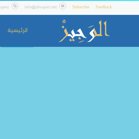
ajeez
info@alwajeez.net
Subscribe
Feedback
الرئيسية