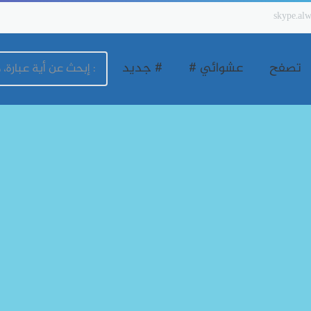
skype.alw
تصفح
عشوائي #
# جديد