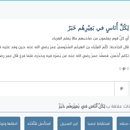
لِكُلِّ أُنَاسٍ في بَعِيْرِهُم خَبَرٌ
أي كلُّ قوم يعلمون من صاحبهم مالا يعلم الغرباء.
قَال الجاحظ: كَلَّمَ العِلْبَاء بن الهيثم السَّدُوسىُّ عمرَ رضي الله عنه حين وفد ع
تكلم أحْسَنَ، فصعَّدَ عمرُ رضي الله عنه عن بَصَرَه فيه وحَدَره، فلما فرغ قَال عمر 
0
0
ذات علاقة ب
لِكُلِّ أُنَاسٍ في بَعِيْرِهُم خَبَرٌ
 عنقه
استشاط غضبا
ابن السبيل
استأصل شَأْفَتَه
اعقلها وتو