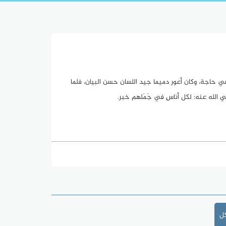
ليه في حاجة، وكان أعور دميما جيد اللسان حسن البيان، فلما
رضي الله عنه: لكل أناسٍ في جَمَلهم خبر.
كل