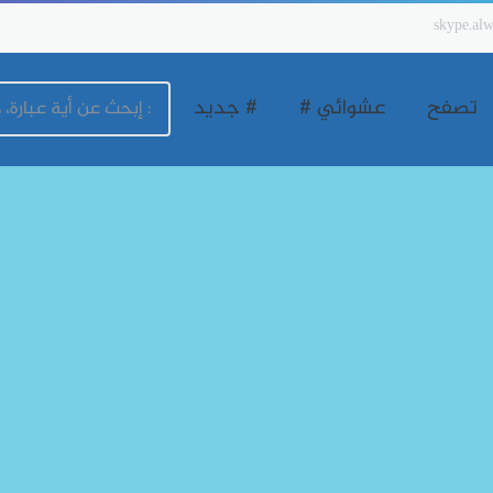
skype.alw
تصفح
عشوائي #
# جديد