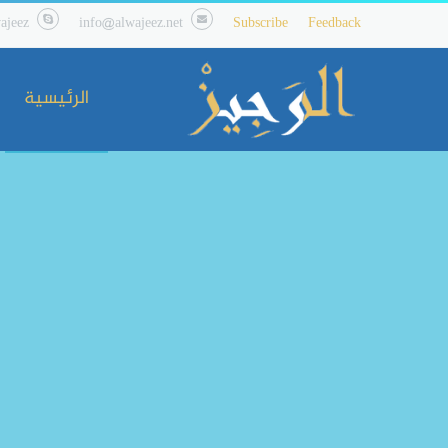
ajeez
info@alwajeez.net
Subscribe
Feedback
الرئيسية