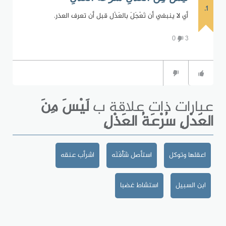
1.
أي لا ينبغي أن تَعْجَلَ بالعَذْل قبل أن تعرف العذر.
0
3
عبارات ذات علاقة ب
لَيْسَ مِنَ
العَدْلِ سُرْعَةُ العَذْلِ
اعقلها وتوكل
استأصل شَأْفَتَه
اشرأب عنقه
ابن السبيل
استشاط غضبا