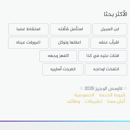
الأكثر بحثا
ابن السبيل
استأصل شأفته
استشاط غضبا
اشرأب عنقه
اعقلها وتوكل
اغرورقت عيناه
افتات عليه في كذا
اكفهز وجهه
انتفخت اوداجه
انفرجت أساريره
©
قاومس الوجيز 2026
®
شروط الخدمة
الخصوصية
أعلن معنا
تطبيقات
وظائف