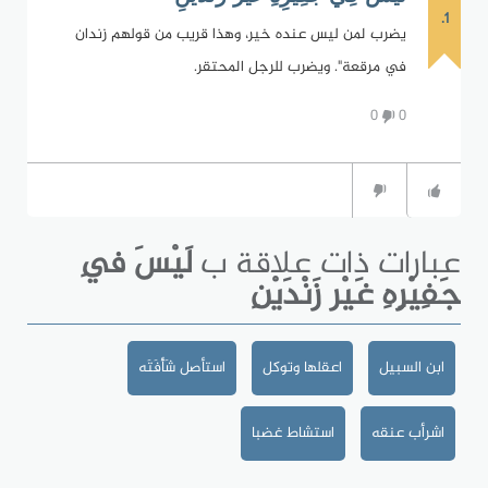
1.
يضرب لمن ليس عنده خير، وهذا قريب من قولهم زندان
في مرقعة". ويضرب للرجل المحتقر.
0
0
عبارات ذات علاقة ب
لَيْسَ فِي
جَفِيْرِهِ غَيْر زَنْدَيْنِ
ابن السبيل
اعقلها وتوكل
استأصل شَأْفَتَه
اشرأب عنقه
استشاط غضبا