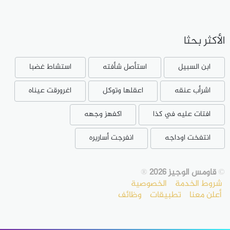
الأكثر بحثا
ابن السبيل
استأصل شأفته
استشاط غضبا
اشرأب عنقه
اعقلها وتوكل
اغرورقت عيناه
افتات عليه في كذا
اكفهز وجهه
انتفخت اوداجه
انفرجت أساريره
©
قاومس الوجيز 2026
®
شروط الخدمة
الخصوصية
أعلن معنا
تطبيقات
وظائف