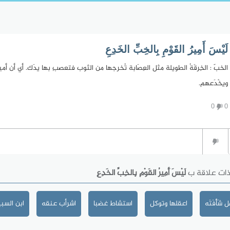
لَيْسَ أَمِيرُ القَوْمِ بِالخِبِّ الخَدِعِ
الخبّ : الخِرقَةُ الطويلة مثل العِصَابة تُخرجها من الثوب فتعصبِ بها يدَك. أي أن 
ويخْدَعهم.
0
0
ذات علاقة ب
لَيْسَ أَمِيرُ القَوْمِ بِالخِبِّ الخَدِعِ
شَأْفَتَه
اعقلها وتوكل
استشاط غضبا
اشرأب عنقه
ابن السب