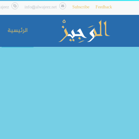
ajeez
info@alwajeez.net
Subscribe
Feedback
الرئيسية