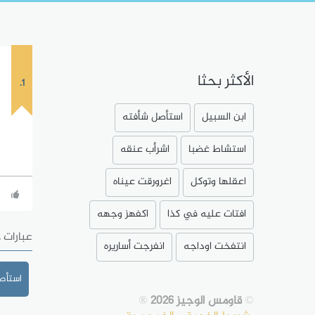
الأكثر بحثا
1.
ابن السبيل
استأصل شأفته
استشاط غضبا
اشرأب عنقه
اعقلها وتوكل
اغرورقت عيناه
افتات عليه في كذا
اكفهز وجهه
عبارات 
انتفخت اوداجه
انفرجت أساريره
استأصل 
©
قاومس الوجيز 2026
®