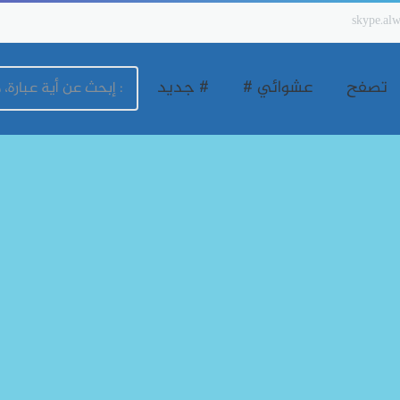
skype.alw
تصفح
عشوائي #
# جديد