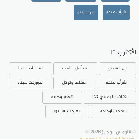
اشرأب عنقه
ابن السبيل
الأكثر بحثا
ابن السبيل
استأصل شأفته
استشاط غضبا
اشرأب عنقه
اعقلها وتوكل
اغرورقت عيناه
افتات عليه في كذا
اكفهز وجهه
انتفخت اوداجه
انفرجت أساريره
©
قاومس الوجيز 2026
®