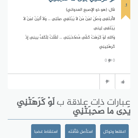
1.
قَال: (هو ذو الإصبع العدواني)
لاأَبتَغِى وَصْلَ لِمَنْ مَنْ لاَ يَبْتَغِي صِلَتِى ... وَلاَ أليْنُ لِمَنْ لاَ
يَبْتَغِى لِيِنى
وَاللهِ لَوْ كَرَهَتْ كَفَّى مُصَاحَبَتِى ... لَقُلْتُ لِلْكَفِّ بِينِى إذْ
كَرِهْتِيِنِي
0
0
عبارات ذات علاقة ب
لَوْ كَرَهَتْنِي
يَدِى ما صَحِبَتْنِي
اعقلها وتوكل
استأصل شَأْفَتَه
استشاط غضبا