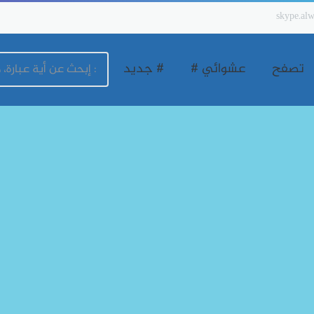
skype.alw
تصفح
عشوائي #
# جديد