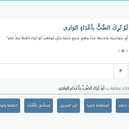
لَوْ تُرِكَ الضَّبُّ بأعْدَاءٍ الوَادِى
أي بنَواحِيْهِ، واحدها عِداُ، وهي جمع عُدْوَة مثل قولهم "لو تُرِكَ القَطَا ليلاً لنام".
0
0
ذات علاقة ب
لَوْ تُرِكَ الضَّبُّ بأعْدَاءٍ الوَادِى
 عنقه
استشاط غضبا
ابن السبيل
استأصل شَأْفَتَه
اعقلها وتو