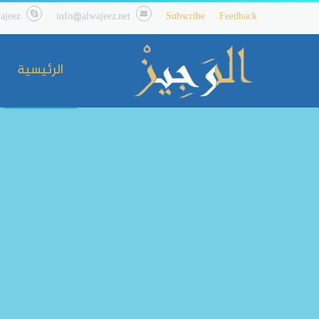
ajeez
info@alwajeez.net
Subscribe
Feedback
الرئيسية