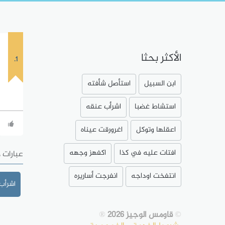
الأكثر بحثا
1.
ابن السبيل
استأصل شأفته
استشاط غضبا
اشرأب عنقه
اعقلها وتوكل
اغرورقت عيناه
افتات عليه في كذا
اكفهز وجهه
عبارات 
انتفخت اوداجه
انفرجت أساريره
اشرأب
©
قاومس الوجيز 2026
®