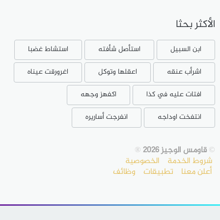
الأكثر بحثا
ابن السبيل
استأصل شأفته
استشاط غضبا
اشرأب عنقه
اعقلها وتوكل
اغرورقت عيناه
افتات عليه في كذا
اكفهز وجهه
انتفخت اوداجه
انفرجت أساريره
©
قاومس الوجيز 2026
®
شروط الخدمة
الخصوصية
أعلن معنا
تطبيقات
وظائف