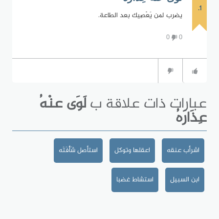
1.
يضرب لمن يَعْصِيك بعد الطاعة.
0
0
عبارات ذات علاقة ب
لَوَى عنْهُ
عِذَارَهُ
اشرأب عنقه
اعقلها وتوكل
استأصل شَأْفَتَه
ابن السبيل
استشاط غضبا