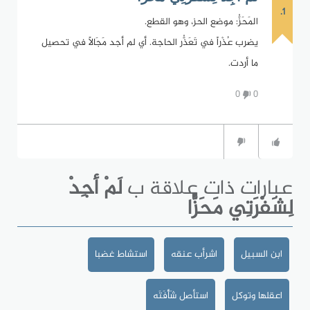
1.
المَحَزُّ: موضع الحز، وهو القطع.
يضرب عُذْراً في تَعَذُّر الحاجة. أي لم أجد مَجَالاً في تحصيل
ما أردت.
0
0
عبارات ذات علاقة ب
لَمْ أجِدْ
لِشَفْرَتِي مَحَزًّا
ابن السبيل
اشرأب عنقه
استشاط غضبا
اعقلها وتوكل
استأصل شَأْفَتَه