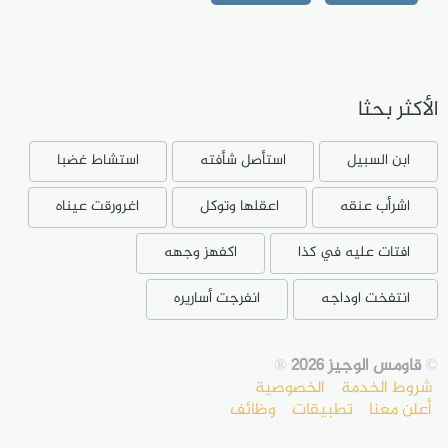
الأكثر بحثا
ابن السبيل
استأصل شأفته
استشاط غضبا
اشرأب عنقه
اعقلها وتوكل
اغرورقت عيناه
افتات عليه في كذا
اكفهز وجهه
انتفخت اوداجه
انفرجت أساريره
©
قاومس الوجيز 2026
®
شروط الخدمة
الخصوصية
أعلن معنا
تطبيقات
وظائف