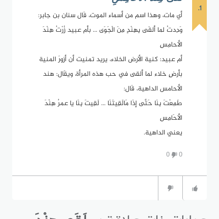
1.
أي مات، وهذا اسم من أسماء الموت، قَال سنان بن جابر:
وَدِدتُ لما ألقَى بِهِنْدٍ مِنَ الْجَوَى ... بأم عبيد زُرْتُ هِنْدَ
الأحامِسِ
أم عبيد: كنية الأرض الخلاء، يريد تمنيت أن أزورَ المنية
بأرضٍ خلاء لما ألقى في حب هذه المرأة، ويقَال: هند
الأحامس الداهية، قَال:
طَمِعْتَ بِنَا حَتَّى إذَا مَالَقِيتَنَا ... لَقِيتَ بِنَا يا عمرُ هِنْدَ
الأحَامِسِ
يعني الداهية.
0
0