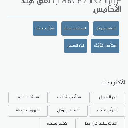
عبارات ذات علاقة ب
لَقَى هِنْدَ
الأحَامِسِ
اعقلها وتوكل
استشاط غضبا
اشرأب عنقه
استأصل شَأْفَتَه
ابن السبيل
الأكثر بحثا
ابن السبيل
استأصل شأفته
استشاط غضبا
اشرأب عنقه
اعقلها وتوكل
اغرورقت عيناه
افتات عليه في كذا
اكفهز وجهه