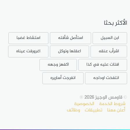
الأكثر بحثا
ابن السبيل
استأصل شأفته
استشاط غضبا
اشرأب عنقه
اعقلها وتوكل
اغرورقت عيناه
افتات عليه في كذا
اكفهز وجهه
انتفخت اوداجه
انفرجت أساريره
©
قاومس الوجيز 2026
®
شروط الخدمة
الخصوصية
أعلن معنا
تطبيقات
وظائف