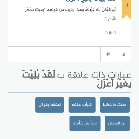
1.
أي قُيِّضَ لك قِرْنُكَ، وهذا يقرب من قولهم "رميت بحَجَرِ
الأرض".
0
0
عبارات ذات علاقة ب
لَقَدْ بُلِيْتَ
بِغَيْرِ أعْزَلَ
استشاط غضبا
اشرأب عنقه
اعقلها وتوكل
ابن السبيل
استأصل شَأْفَتَه