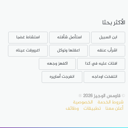
الأكثر بحثا
ابن السبيل
استأصل شأفته
استشاط غضبا
اشرأب عنقه
اعقلها وتوكل
اغرورقت عيناه
افتات عليه في كذا
اكفهز وجهه
انتفخت اوداجه
انفرجت أساريره
©
قاومس الوجيز 2026
®
شروط الخدمة
الخصوصية
أعلن معنا
تطبيقات
وظائف