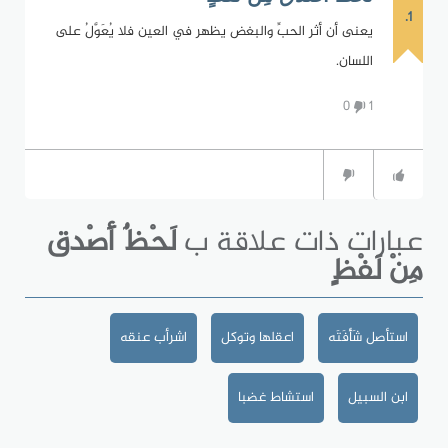
1.
يعنى أن أثر الحبِّ والبغض يظهر في العين فلا يُعَوَّلُ على
اللسان.
0
1
عبارات ذات علاقة ب
لَحْظٌ أَصْدق
مِنْ لَفْظٍ
استأصل شَأْفَتَه
اعقلها وتوكل
اشرأب عنقه
ابن السبيل
استشاط غضبا