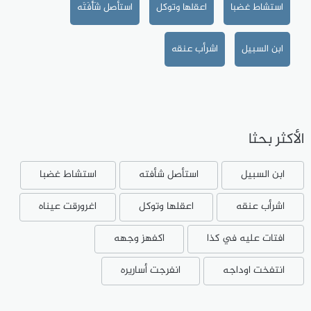
استشاط غضبا
اعقلها وتوكل
استأصل شَأْفَتَه
ابن السبيل
اشرأب عنقه
الأكثر بحثا
ابن السبيل
استأصل شأفته
استشاط غضبا
اشرأب عنقه
اعقلها وتوكل
اغرورقت عيناه
افتات عليه في كذا
اكفهز وجهه
انتفخت اوداجه
انفرجت أساريره