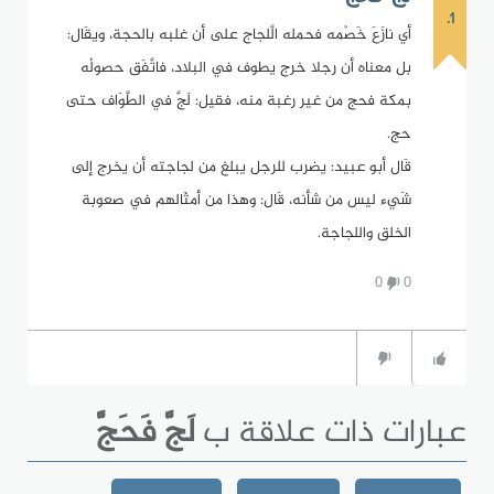
1.
أي نازَعَ خَصْمه فحمله الَّلجاج على أن غلبه بالحجة، ويقَال:
بل معناه أن رجلا خرج يطوف في البلاد، فاتَّفَق حصولُه
بمكة فحج من غير رغبة منه، فقيل: لَجَّ في الطَّوَاف حتى
حج.
قَال أبو عبيد: يضرب للرجل يبلغ من لجاجته أن يخرج إلى
شَيء ليس من شأنه، قَال: وهذا من أمثَالهم في صعوبة
الخلق واللجاجة.
0
0
عبارات ذات علاقة ب
لَجَّ فَحَجَّ