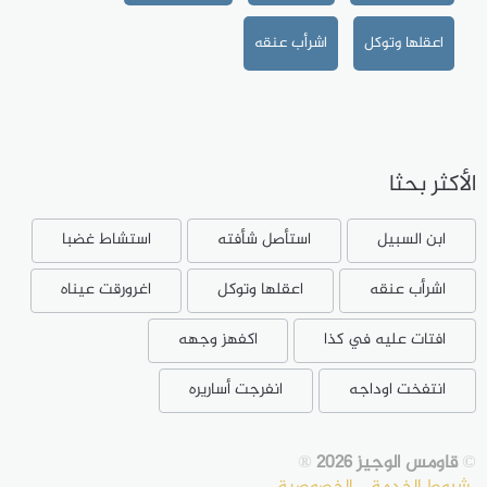
اعقلها وتوكل
اشرأب عنقه
الأكثر بحثا
ابن السبيل
استأصل شأفته
استشاط غضبا
اشرأب عنقه
اعقلها وتوكل
اغرورقت عيناه
افتات عليه في كذا
اكفهز وجهه
انتفخت اوداجه
انفرجت أساريره
©
قاومس الوجيز 2026
®