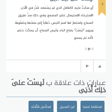
1.
أي سكتُّ عليه كالغافل الذي لم يَسْمَعه، قَدَّر في الأذن
الاسترخاء الاسترسال على المسمع، وفي ذلك سدُّ طريقِ
السماعِ، واستعارَ لها اسمَ اللبس، ذَهَاباً إلى سَعَتها وضَفْوِهَا،
ويروى "لَبَسْتُ" بفتح الباء، ولَبِس السماع: أن يسكُتَ حتى
كأنه لم يسمع.
0
0
عبارات ذات علاقة ب
لَبِسْتُ عَلَى
ذلِكَ أُذُنِى
استشاط غضبا
ابن السبيل
استأصل شَأْفَتَه