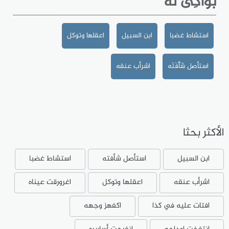
بَواكِى لَهُ
استشاط غضبا
ابن السبيل
اعقلها وتوكل
استأصل شَأْفَتَه
اشرأب عنقه
الأكثر بحثا
ابن السبيل
استأصل شأفته
استشاط غضبا
اشرأب عنقه
اعقلها وتوكل
اغرورقت عيناه
افتات عليه في كذا
اكفهز وجهه