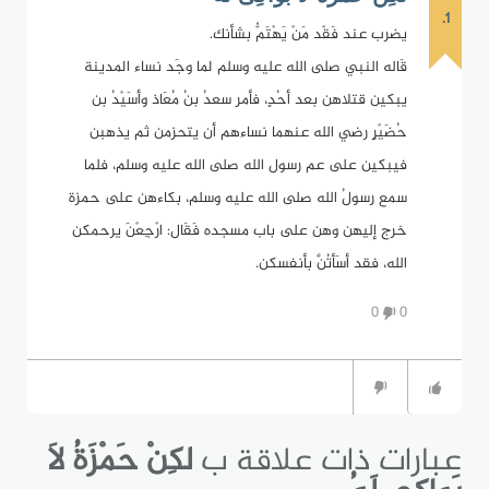
1.
يضرب عند فَقْد مَنْ يَهْتَمُّ بشأنك.
قَاله النبي صلى الله عليه وسلم لما وجَد نساء المدينة
يبكين قتلاهن بعد أحُدٍ، فأمر سعدُ بنُ مُعَاذ وأسَيْدُ بن
حُضَيْرٍ رضي الله عنهما نساءهم أن يتحزمن ثم يذهبن
فيبكين على عم رسول الله صلى الله عليه وسلم، فلما
سمع رسولُ الله صلى الله عليه وسلم، بكاءهن على حمزة
خرج إليهن وهن على باب مسجده فَقَال: ارْجِعْنَ يرحمكن
الله، فقد أسَأتُنَّ بأنفسكن.
0
0
عبارات ذات علاقة ب
لكِنْ حَمْزَةُ لاَ