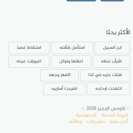
الأكثر بحثا
ابن السبيل
استأصل شأفته
استشاط غضبا
اشرأب عنقه
اعقلها وتوكل
اغرورقت عيناه
افتات عليه في كذا
اكفهز وجهه
انتفخت اوداجه
انفرجت أساريره
©
قاومس الوجيز 2026
®
شروط الخدمة
الخصوصية
أعلن معنا
تطبيقات
وظائف