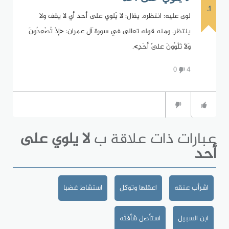
1.
لوى عليه: انتظره. يقال: لا يَلوي على أحد أي لا يقف ولا
ينتظر. ومنه قوله تعالى في سورة آل عمران: <إِذْ تُصْعِدُونَ
وَلَا تَلْوُونَ عَلَىٰ أَحَدٍ>.
0
4
عبارات ذات علاقة ب
لا يلوي على
أحد
اشرأب عنقه
اعقلها وتوكل
استشاط غضبا
ابن السبيل
استأصل شَأْفَتَه