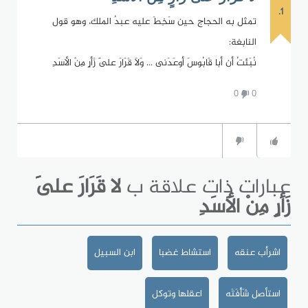
1.
تمثل به الحجاج حين سَخِطَ عليه عبدُ الملك، وهو قول
النابغة:
نُبَئتُ أن أبا قَابُوسَ أوعَدَنى ... وَلاَ قَرَارَ عَلَى زَأرٍ مِنْ الأسَدِ
0
0
عبارات ذات علاقة ب
لا قَرَارَ عَلَى
زَأرٍ مِنْ الأَسَدِ
اشرأب عنقه
استشاط غضبا
ابن السبيل
استأصل شَأْفَتَه
اعقلها وتوكل