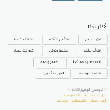
الأكثر بحثا
ابن السبيل
استأصل شأفته
استشاط غضبا
اشرأب عنقه
اعقلها وتوكل
اغرورقت عيناه
افتات عليه في كذا
اكفهز وجهه
انتفخت اوداجه
انفرجت أساريره
©
قاومس الوجيز 2026
®
شروط الخدمة
الخصوصية
أعلن معنا
تطبيقات
وظائف