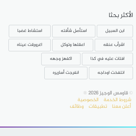
الأكثر بحثا
ابن السبيل
استأصل شأفته
استشاط غضبا
اشرأب عنقه
اعقلها وتوكل
اغرورقت عيناه
افتات عليه في كذا
اكفهز وجهه
انتفخت اوداجه
انفرجت أساريره
©
قاومس الوجيز 2026
®
شروط الخدمة
الخصوصية
أعلن معنا
تطبيقات
وظائف