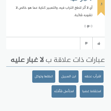
1.
أي لا أثر للطخ التراب فيه، والتعبير كناية عما هو خالص لا
تشوبه شائبة.
0
0
عبارات ذات علاقة ب
لا غبار عليه
اشرأب عنقه
ابن السبيل
اعقلها وتوكل
استشاط غضبا
استأصل شَأْفَتَه