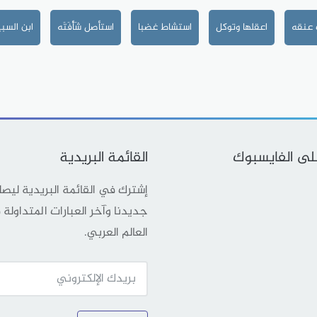
 عنقه
اعقلها وتوكل
استشاط غضبا
استأصل شَأْفَتَه
ابن السب
على الفايسبوك
القائمة البريدية
إشترك في القائمة البريدية ليص
جديدنا وآخر العبارات المتداولة
العالم العربي.