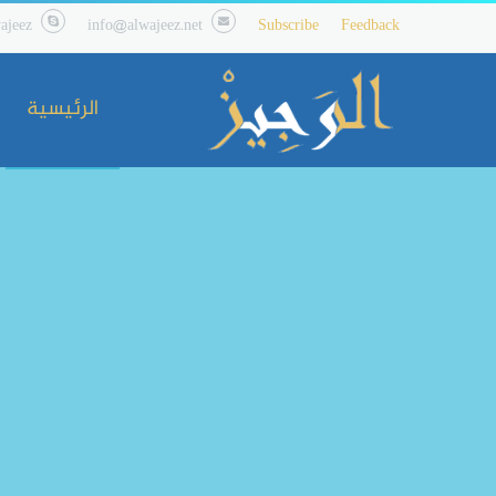
ajeez
info@alwajeez.net
Subscribe
Feedback
الرئيسية