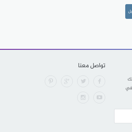
يل
تواصل معنا
لك
 في