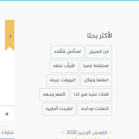
الأكثر بحثا
1.
ابن السبيل
استأصل شأفته
استشاط غضبا
اشرأب عنقه
اعقلها وتوكل
اغرورقت عيناه
افتات عليه في كذا
اكفهز وجهه
انتفخت اوداجه
انفرجت أساريره
©
قاومس الوجيز 2026
®
عبارات 