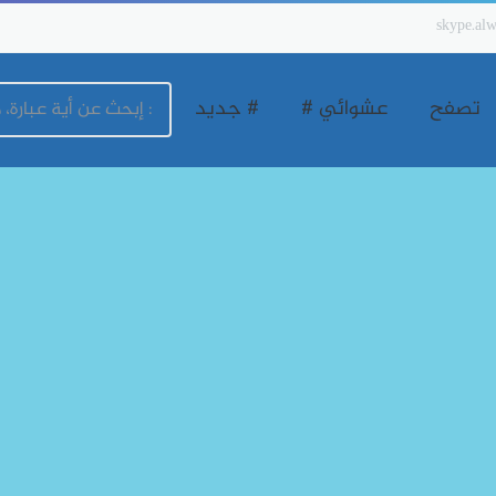
skype.alw
تصفح
عشوائي #
# جديد