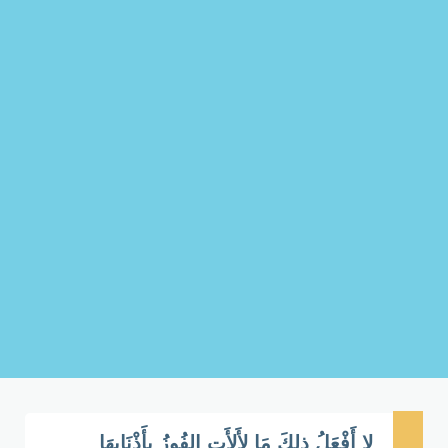
لا أَفْعَلُ ذلِكَ مَا لأَلأَتِ الفُوزُ بأَذْنَابِهَا