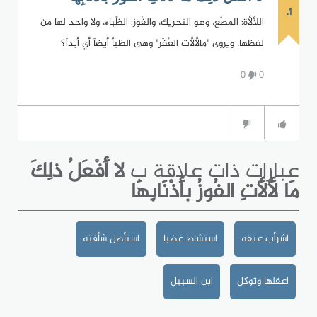
1.
اللألأة: المصْع، وهو التحريك، والفُوز: الظِّباء، ولا واحد لها من
لفظها، ويروى "مالألأت العُفْر" وهى الظبأ أيضاً أي أبداً؟
0
0
عبارات ذات علاقة ب
لا أَفْعَلُ ذلِكَ
مَا لأَلأَتِ الفُوزُ بأَذْنَابِهَا
اشرأب عنقه
استشاط غضبا
استأصل شَأْفَتَه
اعقلها وتوكل
ابن السبيل