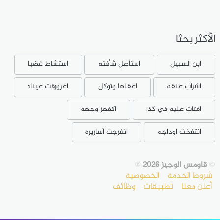
الأكثر بحثا
ابن السبيل
استأصل شأفته
استشاط غضبا
اشرأب عنقه
اعقلها وتوكل
اغرورقت عيناه
افتات عليه في كذا
اكفهز وجهه
انتفخت اوداجه
انفرجت أساريره
©
قاومس الوجيز 2026
®
شروط الخدمة
الخصوصية
أعلن معنا
تطبيقات
وظائف