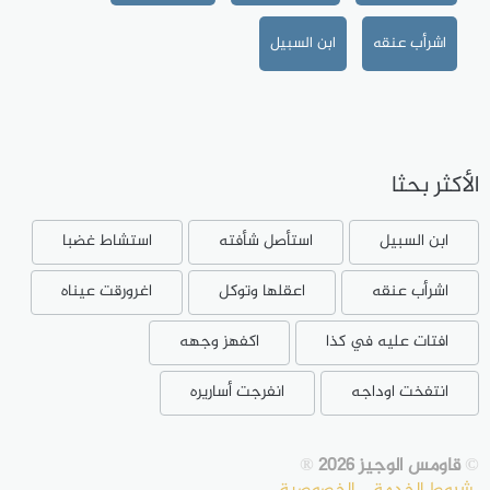
اشرأب عنقه
ابن السبيل
الأكثر بحثا
ابن السبيل
استأصل شأفته
استشاط غضبا
اشرأب عنقه
اعقلها وتوكل
اغرورقت عيناه
افتات عليه في كذا
اكفهز وجهه
انتفخت اوداجه
انفرجت أساريره
©
قاومس الوجيز 2026
®