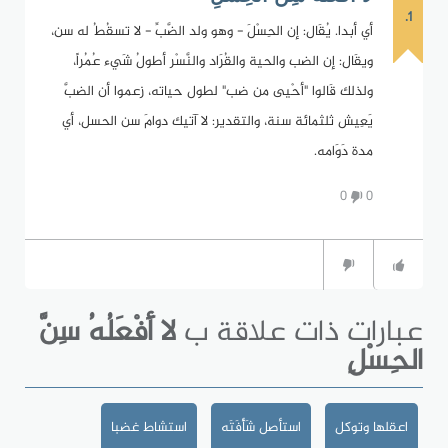
1.
أي أبدا. يُقَال: إن الحِسْلَ - وهو ولد الضَّبِّ - لا تسقُطُ له سن،
ويقَال: إن الضب والحية والقُرَاد والنَّسْر أطولُ شَيء عُمُراً،
ولذلك قَالوا "أحْيى من ضب" لطول حياته، زعموا أن الضبَّ
يَعِيش ثلثمائة سنة، والتقدير: لا آتيك دوامَ سن الحسل، أي
مدة دَوَامه.
0
0
عبارات ذات علاقة ب
لا أَفْعَلُهُ سِنَّ
الحِسْلِ
اعقلها وتوكل
استأصل شَأْفَتَه
استشاط غضبا