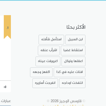
الأكثر بحثا
1.
ابن السبيل
استأصل شأفته
استشاط غضبا
اشرأب عنقه
اعقلها وتوكل
اغرورقت عيناه
افتات عليه في كذا
اكفهز وجهه
انتفخت اوداجه
انفرجت أساريره
©
قاومس الوجيز 2026
®
عبارات 