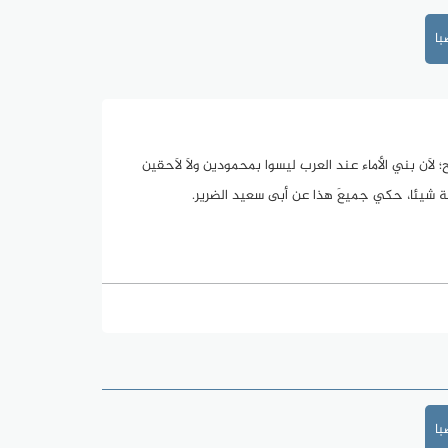
ا
؛ لاَن بني الأماء عند العرب ليسوا بمحمودين ولاَ لاَحقين
َّتيمة شيئا، حكي جميعَ هذا عن أبى سعيد الضرير.
ا