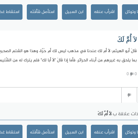
 وتوكل
اشرأب عنقه
ابن السبيل
استأصل شَأْفَتَه
استشاط غضب
لاَ أُمَّ لَكَ
قَالَ أبو الهيثم: لاَ أم لك عندنا في مذهب ليس لك أم حُرَّة، وهذا هو الشتم الصحيح
بما يلحق به غيرهم من أبناء الحرائر، فأما إذا قَالَ "لاَ أبا لك" فلم يترك له من الش
0
0
ذات علاقة ب
لاَ أُمَّ لَكَ
 وتوكل
اشرأب عنقه
ابن السبيل
استأصل شَأْفَتَه
استشاط غضب