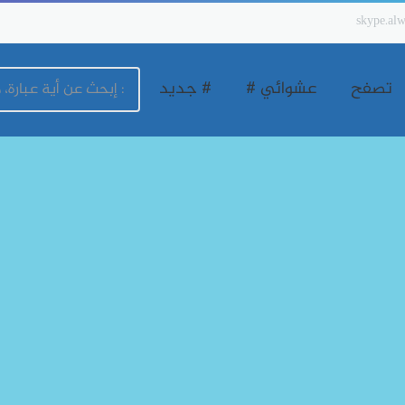
skype.alw
تصفح
عشوائي #
# جديد