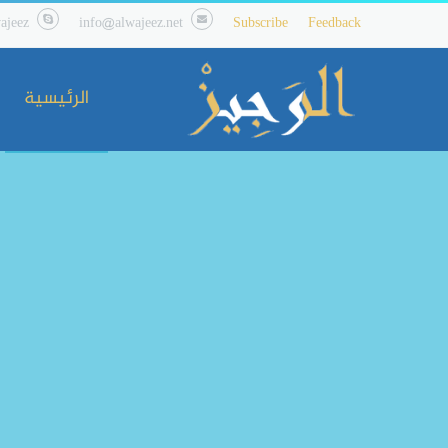
ajeez
info@alwajeez.net
Subscribe
Feedback
الرئيسية