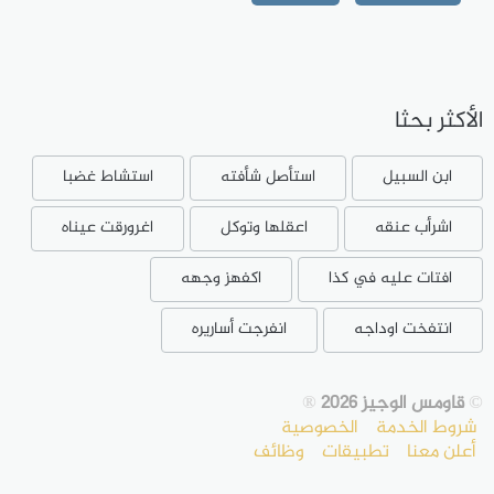
الأكثر بحثا
ابن السبيل
استأصل شأفته
استشاط غضبا
اشرأب عنقه
اعقلها وتوكل
اغرورقت عيناه
افتات عليه في كذا
اكفهز وجهه
انتفخت اوداجه
انفرجت أساريره
©
قاومس الوجيز 2026
®
شروط الخدمة
الخصوصية
أعلن معنا
تطبيقات
وظائف