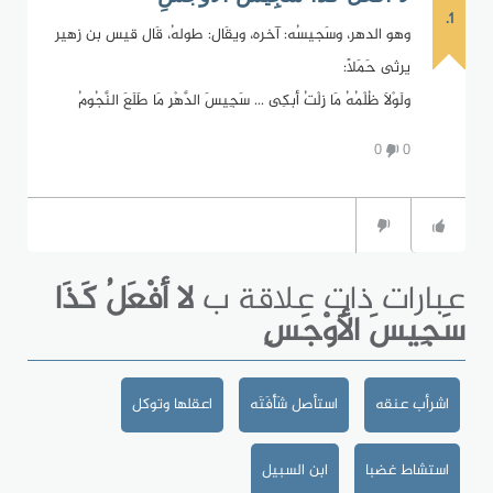
1.
وهو الدهر، وسَجيسُه: آخره، ويقَال: طولهُ، قَال قيس بن زهير
يرثى حَمَلاً:
ولَوْلاَ ظُلْمُهُ مَا زِلْتُ أبكِى ... سَجِيسَ الدَّهْرِ مَا طَلَعَ النَّجُومُ
0
0
عبارات ذات علاقة ب
لا أفْعَلُ كَذَا
سَجِيسَ الأَوْجَسِ
اشرأب عنقه
استأصل شَأْفَتَه
اعقلها وتوكل
استشاط غضبا
ابن السبيل