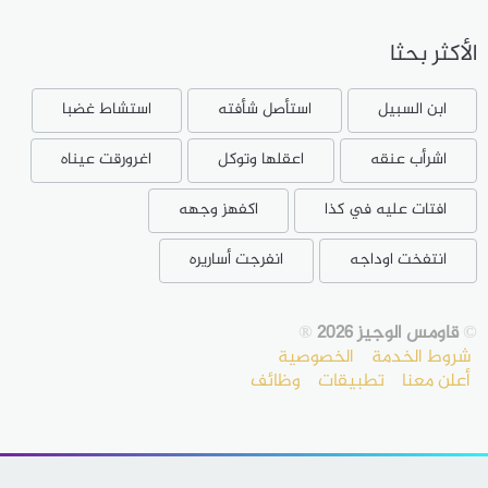
الأكثر بحثا
ابن السبيل
استأصل شأفته
استشاط غضبا
اشرأب عنقه
اعقلها وتوكل
اغرورقت عيناه
افتات عليه في كذا
اكفهز وجهه
انتفخت اوداجه
انفرجت أساريره
©
قاومس الوجيز 2026
®
شروط الخدمة
الخصوصية
أعلن معنا
تطبيقات
وظائف