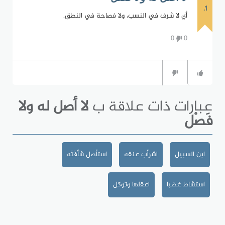
1.
أي لا شرف في النسب، ولا فصاحة في النطق.
0
0
عبارات ذات علاقة ب
لا أصل له ولا
فَصْل
ابن السبيل
اشرأب عنقه
استأصل شَأْفَتَه
استشاط غضبا
اعقلها وتوكل