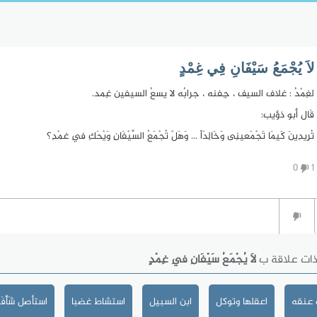
لاَ يُجْمَعُ سَيْفَانِ فِي غِمْدٍ
لغِمْدُ : غلاف السيف ، جِفنه ، جرابُه لا يسعُ السيفين غِمد.
قَال أبو ذؤيب:
تُرِيدِينَ كَيمَا تَجْمَعينِى وَخَالِدَاً ... وَهَلْ تُجْمَعُ السِّيْفَانِ وَيْحَكِ فِي غمْدِ؟
0
1
ذات علاقة ب
لاَ يُجْمَعُ سَيْفَانِ فِي غِمْدٍ
 عنقه
اعقلها وتوكل
ابن السبيل
استشاط غضبا
استأصل شَأْفَت