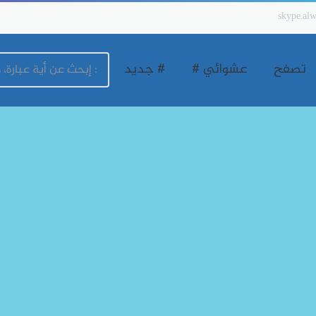
skype.alw
تصفح
عشوائي #
# جديد