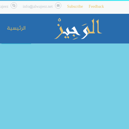
ajeez
info@alwajeez.net
Subscribe
Feedback
الرئيسية