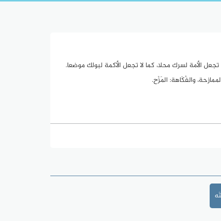
ي لا تجعل الأمة لسرك محلا، كما لا تجعل الأكمة لبولك موضعا.
ممازحة، والفُكَاهة: الَمزْح.
َه