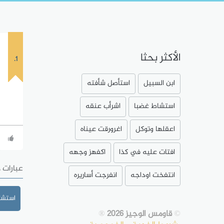
الأكثر بحثا
1.
ابن السبيل
استأصل شأفته
استشاط غضبا
اشرأب عنقه
اعقلها وتوكل
اغرورقت عيناه
افتات عليه في كذا
اكفهز وجهه
عبارات 
انتفخت اوداجه
انفرجت أساريره
استشا
©
قاومس الوجيز 2026
®