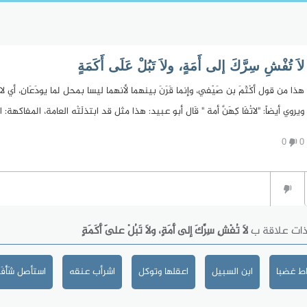
لاَ تُفْشِ سِرَّكَ إلى أَمَةٍ، ولاَ تَبُلْ عَلَى أَكَمَةٍ
هذا من قول أكْثَمَ بن صَيْفي، وإنما قَرَنَ بينهما لأنهما ليسا بمحل لما يودَعَانِ، أ
ويروي أيضاً: "لاتُفَا كِهَنَّ أمة " قَال أبو عبيد: هذا مثل قد ابتذلَتْه العامة، المفاكهة: ال
0
0
ذات علاقة ب
لاَ تُفْشِ سِرَّكَ إلى أَمَةٍ، ولاَ تَبُلْ عَلَى أَكَمَةٍ
ط غضبا
ابن السبيل
اعقلها وتوكل
اشرأب عنقه
استأصل شَأْفَت