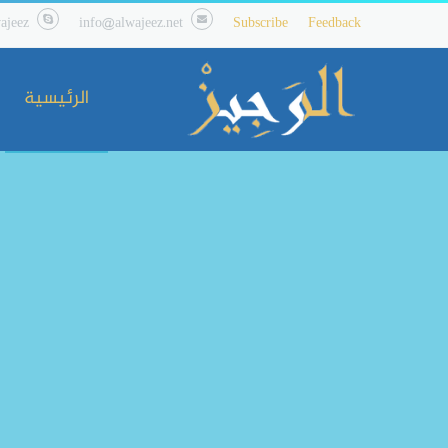
ajeez
info@alwajeez.net
Subscribe
Feedback
الرئيسية