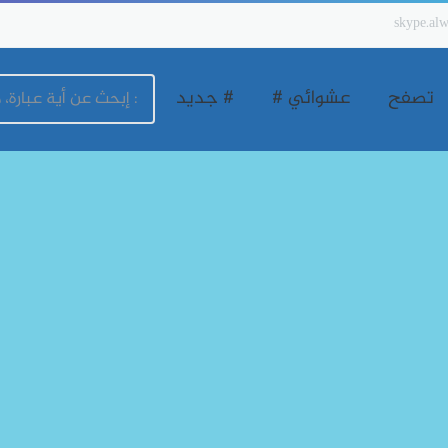
skype.alw
تصفح
عشوائي #
# جديد