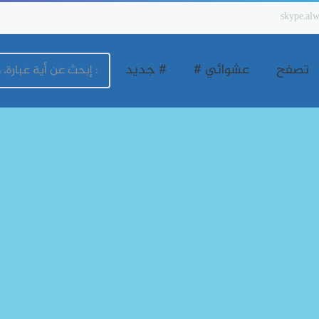
skype.alw
تصفح
عشوائي #
# جديد