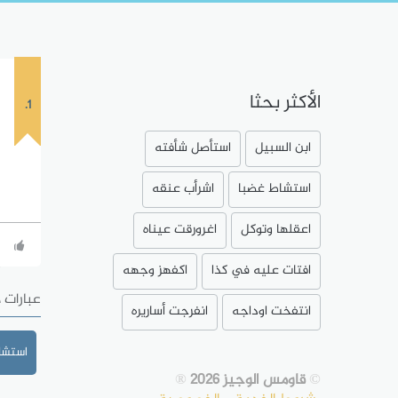
الأكثر بحثا
1.
ابن السبيل
استأصل شأفته
استشاط غضبا
اشرأب عنقه
اعقلها وتوكل
اغرورقت عيناه
افتات عليه في كذا
اكفهز وجهه
عبارات 
انتفخت اوداجه
انفرجت أساريره
استشا
©
قاومس الوجيز 2026
®