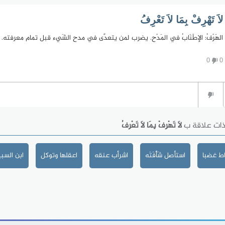
لاَ تَهْرِفْ بِمَا لاَ تَعْرِفُ
الهَرْفُ: الإطْنَابُ في المَدْح. يضرب لمن يتعدَّى في مدح الشَيء قبل تمام معرفته.
0
0
ذات علاقة ب
لاَ تَهْرِفْ بِمَا لاَ تَعْرِفُ
ط غضبا
استأصل شَأْفَتَه
اشرأب عنقه
اعقلها وتوكل
ابن السب