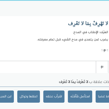
لا تَهْرِفْ بِمَا لا تَعْرِف
الهَرْف: الإطناب في المدح.
يضرب لمن يتعدى في مدح الشيء قبل تمام معرفته.
1
1
ذات علاقة ب
لا تَهْرِفْ بِمَا لا تَعْرِف
ط غضبا
استأصل شَأْفَتَه
اشرأب عنقه
اعقلها وتوكل
ابن السب