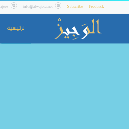
ajeez
info@alwajeez.net
Subscribe
Feedback
الرئيسية