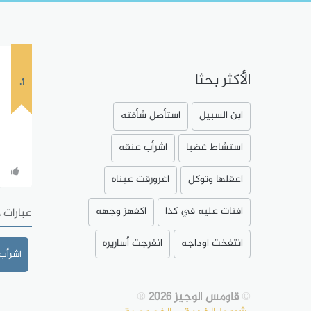
الأكثر بحثا
1.
ابن السبيل
استأصل شأفته
استشاط غضبا
اشرأب عنقه
اعقلها وتوكل
اغرورقت عيناه
افتات عليه في كذا
اكفهز وجهه
عبارات 
انتفخت اوداجه
انفرجت أساريره
اشرأب
©
قاومس الوجيز 2026
®