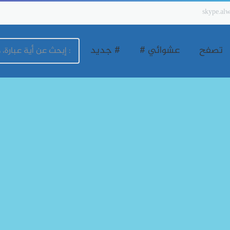
skype.alw
تصفح
عشوائي #
# جديد