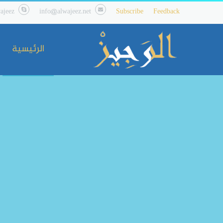
ajeez
info@alwajeez.net
Subscribe
Feedback
الرئيسية