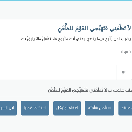
لاَ تَظْعَنِي فَتَهَيِّجي القَوْمَ للظَّعْنِ
يضرب لمن يًتَّبع فيما يَنْهَج. يعنى أنَكَ مَتْبُوع فلاَ تَفْعَلْ مالاَ يليقُ بكَ.
0
0
ذات علاقة ب
لاَ تَظْعَنِي فَتَهَيِّجي القَوْمَ للظَّعْنِ
 عنقه
استأصل شَأْفَتَه
اعقلها وتوكل
استشاط غضبا
ابن السب