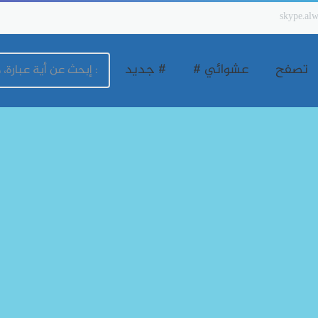
skype.alw
تصفح
عشوائي #
# جديد