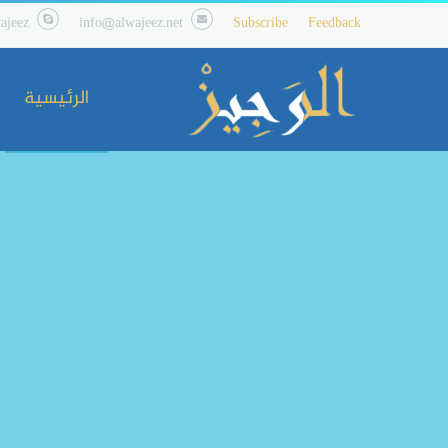
ajeez
info@alwajeez.net
Subscribe
Feedback
الرئيسية