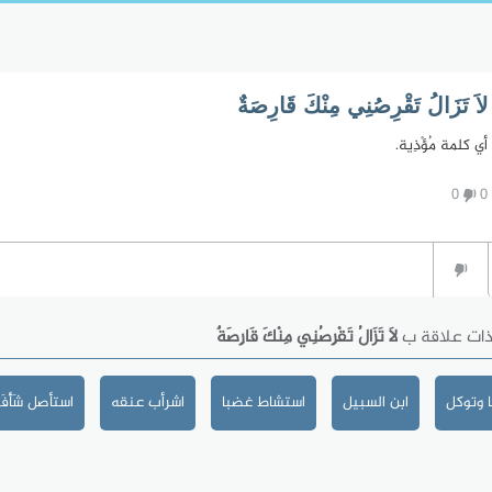
لاَ تَزَالُ تَقْرِصُنِي مِنْكَ قَارِصَةٌ
أي كلمة مُؤْذِية.
0
0
ذات علاقة ب
لاَ تَزَالُ تَقْرِصُنِي مِنْكَ قَارِصَةٌ
 وتوكل
ابن السبيل
استشاط غضبا
اشرأب عنقه
استأصل شَأْفَت