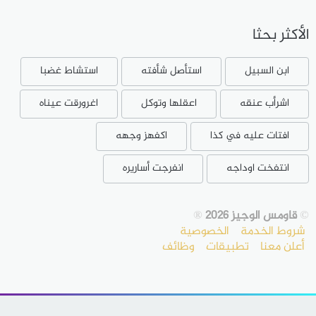
الأكثر بحثا
ابن السبيل
استأصل شأفته
استشاط غضبا
اشرأب عنقه
اعقلها وتوكل
اغرورقت عيناه
افتات عليه في كذا
اكفهز وجهه
انتفخت اوداجه
انفرجت أساريره
©
قاومس الوجيز 2026
®
شروط الخدمة
الخصوصية
أعلن معنا
تطبيقات
وظائف