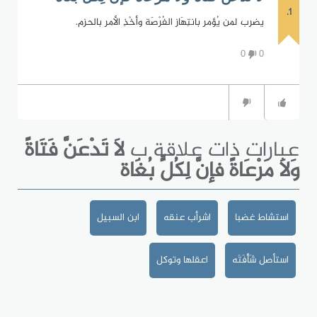
1.
يضرب لمن يُؤمر بانتِهَاز الفُرْصَة وأخْذِ الأمر بالحزم.
0
0
عبارات ذات علاقة ب
لاَ تَدْعَنَّ فَتَاةً
وَلاَ مَرْعَاةً فإنَّ لِكُلٍّ بُغَاة
استشاط غضبا
اشرأب عنقه
ابن السبيل
استأصل شَأْفَتَه
اعقلها وتوكل