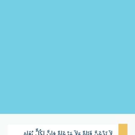
لاَ تَدْعَنَّ فَتَاةً وَلاَ مَرْعَاةً فإنَّ لِكُلٍّ بُغَاة