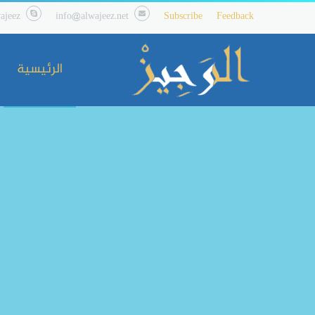
ajeez
info@alwajeez.net
Subscribe
Feedback
الرئيسية