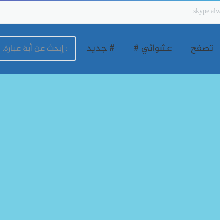
skype.alw
تصفح
عشوائي #
# جديد