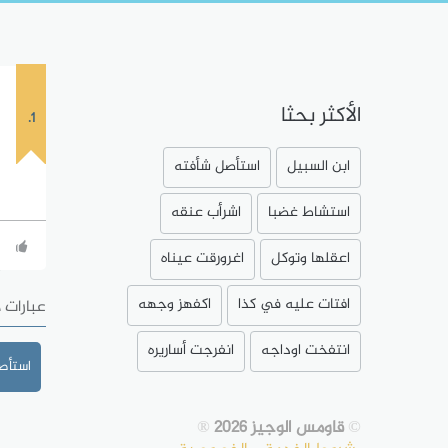
الأكثر بحثا
1.
ابن السبيل
استأصل شأفته
استشاط غضبا
اشرأب عنقه
اعقلها وتوكل
اغرورقت عيناه
افتات عليه في كذا
اكفهز وجهه
عبارات 
انتفخت اوداجه
انفرجت أساريره
استأصل 
©
قاومس الوجيز 2026
®