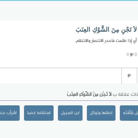
لاَ تَجْنِ مِنَ الشَّوْكِ العِنَبَ
أي إذا ظلمت فاحدر الانتصار والانتقام.
0
0
ذات علاقة ب
لاَ تَجْنِ مِنَ الشَّوْكِ العِنَبَ
شَأْفَتَه
اعقلها وتوكل
ابن السبيل
استشاط غضبا
اشرأب عنق