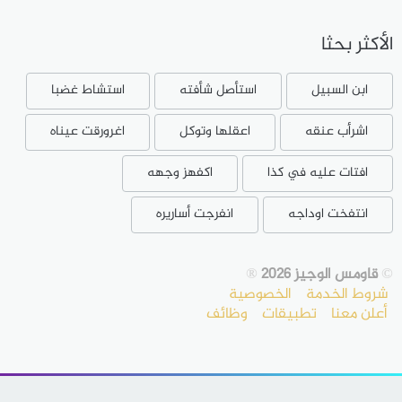
الأكثر بحثا
ابن السبيل
استأصل شأفته
استشاط غضبا
اشرأب عنقه
اعقلها وتوكل
اغرورقت عيناه
افتات عليه في كذا
اكفهز وجهه
انتفخت اوداجه
انفرجت أساريره
©
قاومس الوجيز 2026
®
شروط الخدمة
الخصوصية
أعلن معنا
تطبيقات
وظائف