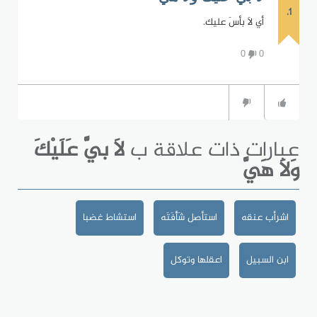
1.
أي لاَ بأسَ عليك.
0
0
عبارات ذات علاقة ب
لاَ بيَّ عَلَيْكَ
وَلاَ هَيَّ
اشرأب عنقه
استأصل شَأْفَتَه
استشاط غضبا
ابن السبيل
اعقلها وتوكل