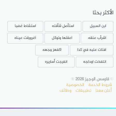
الأكثر بحثا
ابن السبيل
استأصل شأفته
استشاط غضبا
اشرأب عنقه
اعقلها وتوكل
اغرورقت عيناه
افتات عليه في كذا
اكفهز وجهه
انتفخت اوداجه
انفرجت أساريره
©
قاومس الوجيز 2026
®
شروط الخدمة
الخصوصية
أعلن معنا
تطبيقات
وظائف