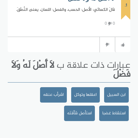
1.
قَالَ الكسائي: الأصل: الحسب، والفصل: اللسان، يعنى النُّطْقَ.
0
0
عبارات ذات علاقة ب
لاَ أَصْلَ لَهُ وَلاَ
فَضْلَ
ابن السبيل
اعقلها وتوكل
اشرأب عنقه
استشاط غضبا
استأصل شَأْفَتَه