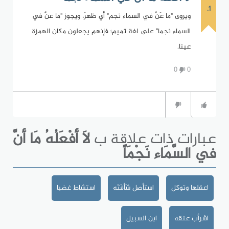
1.
ويروى "ما عَنَّ في السماء نجم" أي ظهرَ، ويجوز "ما عنَّ في
السماء نجما" على لغة تميم؛ فإنهم يجعلون مكان الهمزة
عينا.
0
0
عبارات ذات علاقة ب
لاَ أفْعَلُهُ مَا أنَّ
في السَّمَاء نَجْمَاً
اعقلها وتوكل
استأصل شَأْفَتَه
استشاط غضبا
اشرأب عنقه
ابن السبيل