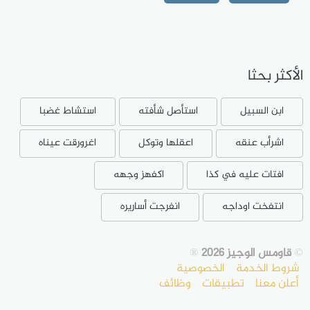
الأكثر بحثا
ابن السبيل
استأصل شأفته
استشاط غضبا
اشرأب عنقه
اعقلها وتوكل
اغرورقت عيناه
افتات عليه في كذا
اكفهز وجهه
انتفخت اوداجه
انفرجت أساريره
©
قاومس الوجيز 2026
®
شروط الخدمة
الخصوصية
أعلن معنا
تطبيقات
وظائف