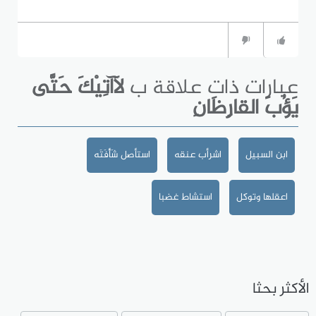
عبارات ذات علاقة ب
لاَآتِيْكَ حَتَّى
يَؤُبَ القارِظَانِ
ابن السبيل
اشرأب عنقه
استأصل شَأْفَتَه
اعقلها وتوكل
استشاط غضبا
الأكثر بحثا