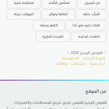
ابن السبيل
استأصل شأفته
استشاط غضبا
اشرأب عنقه
اعقلها وتوكل
اغرورقت عيناه
افتات عليه في كذا
اكفهز وجهه
انتفخت اوداجه
انفرجت أساريره
©
قاومس الوجيز 2026
®
شروط الخدمة
الخصوصية
أعلن معنا
تطبيقات
وظائف
عن الموقع
قاموس الوجيز قاموس عربي عربي للمصطلحات والتعبيرات