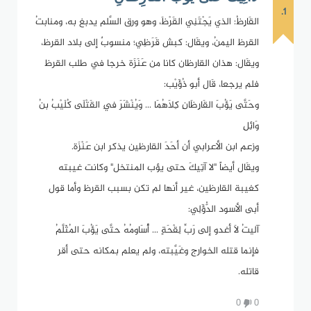
1.
القَارِظُ: الذي يَجْتَنِي القَرْظَ، وهو ورق السَّلم يدبغ به، ومنابتُ
القرظ اليمنُ، ويقَال: كبش قَرَظِي؛ منسوبٌ إلى بلاد القرظ،
ويقَال: هذان القارظان كانا من عَنَزَة خرجا في طلب القرظ
فلم يرجعا، قَال أبو ذُؤَيْب:
وحَتَّى يَؤُبَ القَارِظَانِ كِلاَهُمَا ... وَيُنْشَرَ فِي القَتْلَى كُلَيْبُ بنُ
وَائِلِ
وزعم ابن الأعرابي أن أحَدَ القارظين يذكر ابن عَنْزَة.
ويقَال أيضاً "لا آتِيكَ حتى يؤب المنتخل" وكانت غيبته
كغيبة القارظين، غير أنها لم تكن بسبب القرظ وأما قول
أبى الأسود الدُّؤَلِي:
آليتُ لاَ أغدو إلى رَبِّ لِقْحَةٍ ... أُسَاومُهُ حتَّى يَؤُبَ المُثَلَّمُ
فإنما قتله الخوارج وغَيَّبته، ولم يعلم بمكانه حتى أقر
قاتله.
0
0