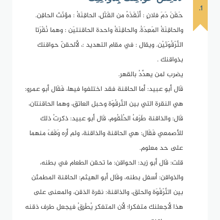
1.
حَقَنَ دَمَ فلانٍ : أنْقَذَهُ من القَتْلِ، الحاقِنَةُ : مؤنّث الحاقِن.
والحاقِنَةُ المَعِدَةُ. والحاقِنَةُ واحدة الحاقنتيَن : وهما نُقْرَتا
التَّرْقُوَتَيْن. ويقال : في مقام التهديد :، لألحقنّ حواقنك
بذواقنك .
يضرب لمن يهدِّدُ بالقهر.
قَال أبو عبيد: أما الحاقنة فقد اختلفوا فيها، فَقَال أبو عمرو:
هي النقرة التي بين التَّرقُوَة وحبل العاتق، وهما الحاقنتان،
قَال: والذاقنة طَرَفُ الحُلْقُوم، قَال أبو عبيد: ذكرتُ ذلك
للأصمعي فَقَال: هي الحاقنة والذاقنة، ولم أره وَقَفَ منهما
على حد معلوم.
قلت: قَال أبو زيد: الحواقن: ما تحقن الطعام في بطنه،
والذواقن: أسفل بطنه، وقَال أبو الهيثم: الحاقنة المطمئن
بين التَّرْقُوَة والحلق، والذاقنة: نقرة الذقن، والمعنى على
هذا لأجعلنك متفكرا؛ لأن المتفكر يُطْرِقُ فيجعل طرف ذقنه