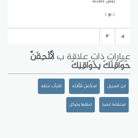
يمس حاقنته.
0
0
عبارات ذات علاقة ب
لأُلْحِقَنَّ
حَوَاقِنَكَ بِذَوَاقِنِكَ
ابن السبيل
استأصل شَأْفَتَه
اشرأب عنقه
استشاط غضبا
اعقلها وتوكل