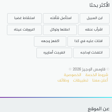
الأكثر بحثا
ابن السبيل
استأصل شأفته
استشاط غضبا
اشرأب عنقه
اعقلها وتوكل
اغرورقت عيناه
افتات عليه في كذا
اكفهز وجهه
انتفخت اوداجه
انفرجت أساريره
©
قاومس الوجيز 2026
®
شروط الخدمة
الخصوصية
أعلن معنا
تطبيقات
وظائف
عن الموقع