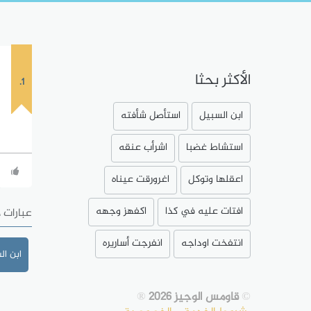
الأكثر بحثا
1.
ابن السبيل
استأصل شأفته
استشاط غضبا
اشرأب عنقه
اعقلها وتوكل
اغرورقت عيناه
افتات عليه في كذا
اكفهز وجهه
عبارات 
انتفخت اوداجه
انفرجت أساريره
ابن ال
©
قاومس الوجيز 2026
®