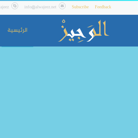
ajeez
info@alwajeez.net
Subscribe
Feedback
الرئيسية