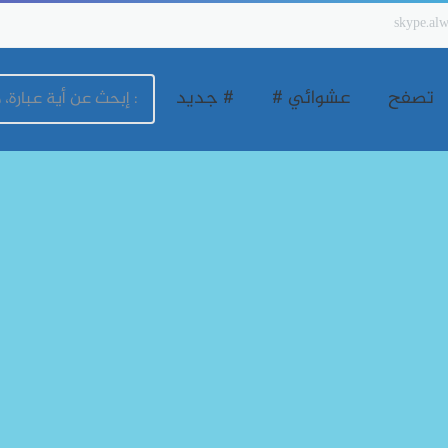
skype.alw
تصفح
عشوائي #
# جديد