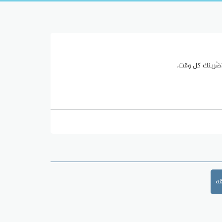
أضْرِبنك كل وقت.
ه