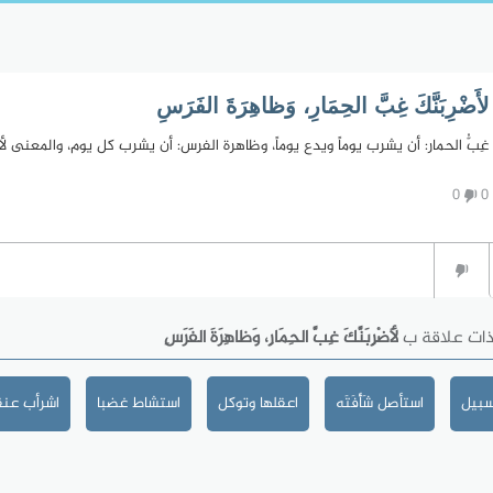
لأَضْرِبَنَّكَ غِبَّ الحِمَارِ، وَظاهِرَةَ الفَرَسِ
غِبُّ الحمار: أن يشرب يوماً ويدع يوماً، وظاهرة الفرس: أن يشرب كل يوم، والمعنى ل
0
0
ذات علاقة ب
لأَضْرِبَنَّكَ غِبَّ الحِمَارِ، وَظاهِرَةَ الفَرَسِ
سبيل
استأصل شَأْفَتَه
اعقلها وتوكل
استشاط غضبا
اشرأب عنق