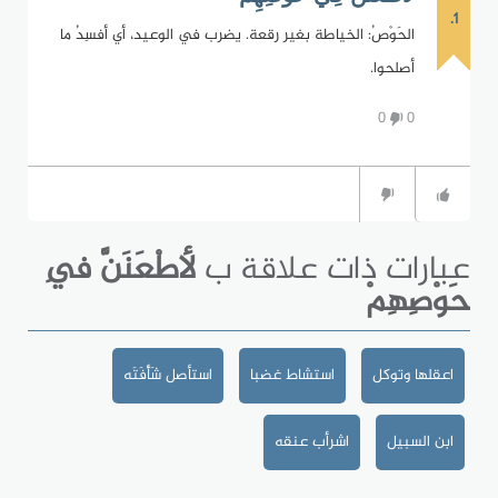
1.
الحَوْصُ: الخياطة بغير رقعة. يضرب في الوعيد، أي أفسِدُ ما
أصلحوا.
0
0
عبارات ذات علاقة ب
لأطْعَنَنَّ فِي
حَوْصِهِمْ
اعقلها وتوكل
استشاط غضبا
استأصل شَأْفَتَه
ابن السبيل
اشرأب عنقه