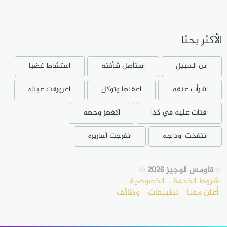
الأكثر بحثا
ابن السبيل
استأصل شأفته
استشاط غضبا
اشرأب عنقه
اعقلها وتوكل
اغرورقت عيناه
افتات عليه في كذا
اكفهز وجهه
انتفخت اوداجه
انفرجت أساريره
©
قاومس الوجيز 2026
®
شروط الخدمة
الخصوصية
أعلن معنا
تطبيقات
وظائف