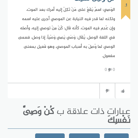
1.
الوَصِي: اسمٌ يَقَعُ على مَنْ تَكِلُ إليه أمرك بعد الموت،
ولكنه لما قدر فيه النيابة عن الموصي أجرى عليه اسمه
وإن عُدِم فيه الموت، كأنه قَال: كُنْ مِنْ توصي إليه، وأصله
في اللغة الوصل، يُقَال: وَصَي يَصِي وَصْياً، إذا وصل، فسمى
الوصي لما وُصِلَ به أسباب الموصي، وهو فَعيل بمعنى
مفعول.
0
0
عبارات ذات علاقة ب
كُنْ وَصِىَّ
نَفْسِكَ