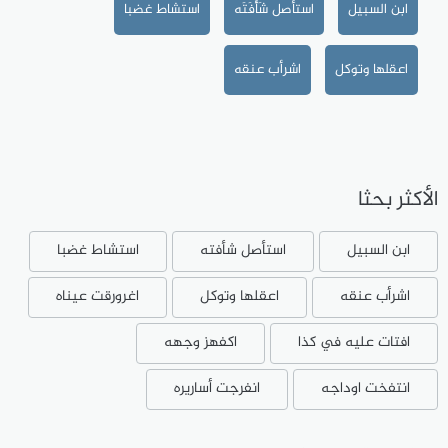
ابن السبيل
استأصل شَأْفَتَه
استشاط غضبا
اعقلها وتوكل
اشرأب عنقه
الأكثر بحثا
ابن السبيل
استأصل شأفته
استشاط غضبا
اشرأب عنقه
اعقلها وتوكل
اغرورقت عيناه
افتات عليه في كذا
اكفهز وجهه
انتفخت اوداجه
انفرجت أساريره