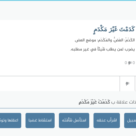
كَدَمْتَ غَيْرَ مَكْدَمٍ
الكَدْمُ: العَضُّ، والمَكْدَم: موضع العض.
يضرب لمن يطلب شَيئَاً في غير مطلبه.
0
0
ذات علاقة ب
كَدَمْتَ غَيْرَ مَكْدَمٍ
سبيل
اشرأب عنقه
استأصل شَأْفَتَه
استشاط غضبا
اعقلها وتو