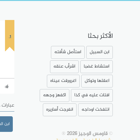
الأكثر بحثا
1.
ابن السبيل
استأصل شأفته
استشاط غضبا
اشرأب عنقه
اعقلها وتوكل
اغرورقت عيناه
افتات عليه في كذا
اكفهز وجهه
عبارات 
انتفخت اوداجه
انفرجت أساريره
ابن ال
©
قاومس الوجيز 2026
®