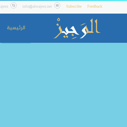
ajeez
info@alwajeez.net
Subscribe
Feedback
الرئيسية