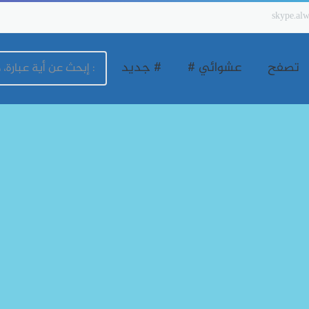
skype.alw
تصفح
عشوائي #
# جديد